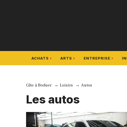
Aller
au
contenu
ACHATS
ARTS
ENTREPRISE
I
Gîte à Boduer
Loisirs
Autos
Les autos