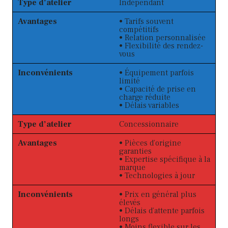
Type d’atelier
Indépendant
Avantages
• Tarifs souvent
compétitifs
• Relation personnalisée
• Flexibilité des rendez-
vous
Inconvénients
• Équipement parfois
limité
• Capacité de prise en
charge réduite
• Délais variables
Type d’atelier
Concessionnaire
Avantages
• Pièces d’origine
garanties
• Expertise spécifique à la
marque
• Technologies à jour
Inconvénients
• Prix en général plus
élevés
• Délais d’attente parfois
longs
• Moins flexible sur les