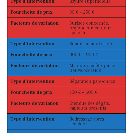
Type d’intervention
Rayure superficielle
Fourchette de prix
80 € – 250 €
Facteurs de variation
Surface concernée,
profondeur, couleur
spéciale
Type d’intervention
Remplacement d’aile
Fourchette de prix
300 € – 900 €
Facteurs de variation
Marque, modèle, pièce
neuve/occasion
Type d’intervention
Réparation pare-chocs
Fourchette de prix
150 € – 600 €
Facteurs de variation
Étendue des dégâts,
capteurs présents
Type d’intervention
Redressage après
accident