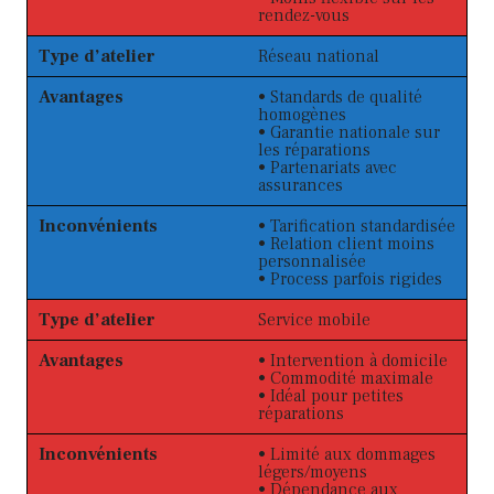
rendez-vous
Type d’atelier
Réseau national
Avantages
• Standards de qualité
homogènes
• Garantie nationale sur
les réparations
• Partenariats avec
assurances
Inconvénients
• Tarification standardisée
• Relation client moins
personnalisée
• Process parfois rigides
Type d’atelier
Service mobile
Avantages
• Intervention à domicile
• Commodité maximale
• Idéal pour petites
réparations
Inconvénients
• Limité aux dommages
légers/moyens
• Dépendance aux