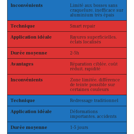
Inconvénients
Limité aux bosses sans
craquelure, inefficace sur
aluminium très épais
Technique
Smart repair
Application idéale
Rayures superficielles,
éclats localisés
Durée moyenne
2-5h
Avantages
Réparation ciblée, coût
réduit, rapidité
Inconvénients
Zone limitée, différence
de teinte possible sur
certaines couleurs
Technique
Redressage traditionnel
Application idéale
Déformations
importantes, accidents
Durée moyenne
1-5 jours