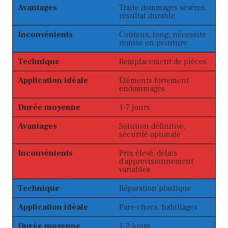
Avantages
Traite dommages sévères,
résultat durable
Inconvénients
Coûteux, long, nécessite
remise en peinture
Technique
Remplacement de pièces
Application idéale
Éléments fortement
endommagés
Durée moyenne
1-7 jours
Avantages
Solution définitive,
sécurité optimale
Inconvénients
Prix élevé, délais
d’approvisionnement
variables
Technique
Réparation plastique
Application idéale
Pare-chocs, habillages
Durée moyenne
1-2 jours