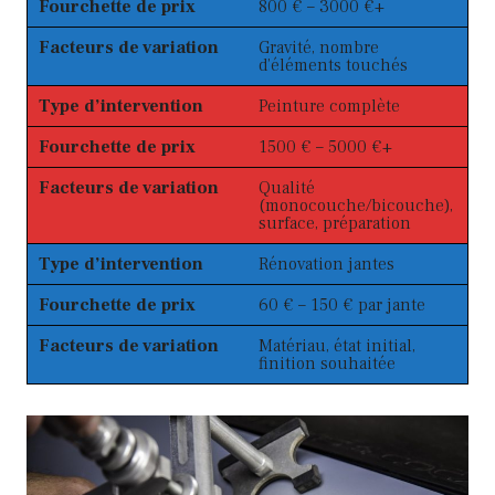
Fourchette de prix
800 € – 3000 €+
Facteurs de variation
Gravité, nombre
d’éléments touchés
Type d’intervention
Peinture complète
Fourchette de prix
1500 € – 5000 €+
Facteurs de variation
Qualité
(monocouche/bicouche),
surface, préparation
Type d’intervention
Rénovation jantes
Fourchette de prix
60 € – 150 € par jante
Facteurs de variation
Matériau, état initial,
finition souhaitée