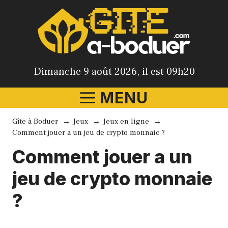
Aller
au
contenu
Dimanche 9 août 2026, il est 09h20
MENU
Gîte à Boduer
Jeux
Jeux en ligne
Comment jouer a un jeu de crypto monnaie ?
Comment jouer a un
jeu de crypto monnaie
?