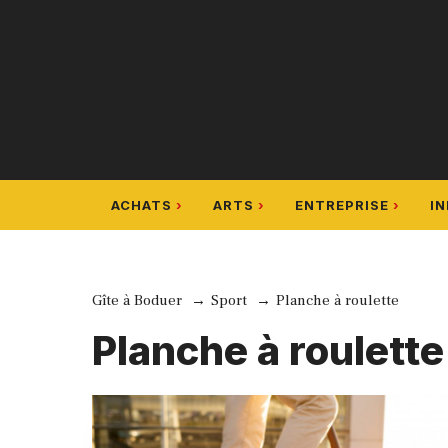
Aller
au
contenu
ACHATS
ARTS
ENTREPRISE
I
Gîte à Boduer
Sport
Planche à roulette
Planche à roulette