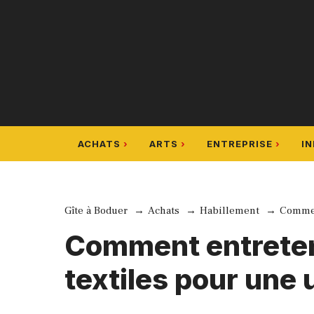
Aller
au
contenu
ACHATS
ARTS
ENTREPRISE
I
Gîte à Boduer
Achats
Habillement
Comment
Comment entreteni
textiles pour une 