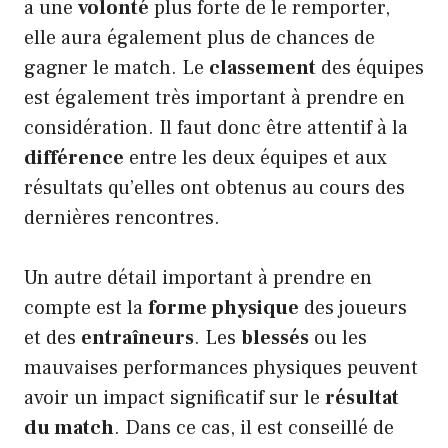
a une
volonté
plus forte de le remporter,
elle aura également plus de chances de
gagner le match. Le
classement
des équipes
est également très important à prendre en
considération. Il faut donc être attentif à la
différence
entre les deux équipes et aux
résultats qu’elles ont obtenus au cours des
dernières rencontres.
Un autre détail important à prendre en
compte est la
forme physique
des joueurs
et des
entraîneurs
. Les
blessés
ou les
mauvaises performances physiques peuvent
avoir un impact significatif sur le
résultat
du match
. Dans ce cas, il est conseillé de