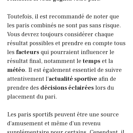
Toutefois, il est recommandé de noter que
les paris combinés ne sont pas sans risque.
Vous devrez toujours considérer chaque
résultat possibles et prendre en compte tous
les
facteurs
qui pourraient influencer le
résultat final, notamment le
temps
et la
météo
. Il est également essentiel de suivre
attentivement l’
actualité sportive
afin de
prendre des
décisions éclairées
lors du
placement du pari.
Les paris sportifs peuvent être une source
d’amusement et même d’un revenu
supplémentaire pour certains. Cependant, il