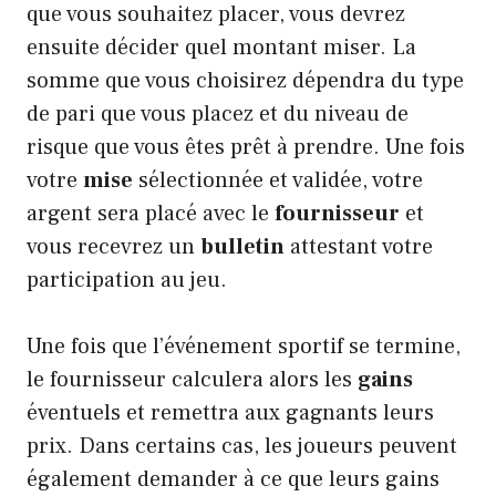
que vous souhaitez placer, vous devrez
ensuite décider quel montant miser. La
somme que vous choisirez dépendra du type
de pari que vous placez et du niveau de
risque que vous êtes prêt à prendre. Une fois
votre
mise
sélectionnée et validée, votre
argent sera placé avec le
fournisseur
et
vous recevrez un
bulletin
attestant votre
participation au jeu.
Une fois que l’événement sportif se termine,
le fournisseur calculera alors les
gains
éventuels et remettra aux gagnants leurs
prix. Dans certains cas, les joueurs peuvent
également demander à ce que leurs gains