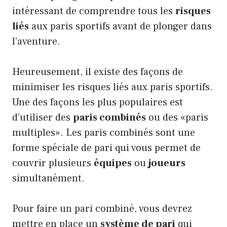
intéressant de comprendre tous les
risques
liés
aux paris sportifs avant de plonger dans
l’aventure.
Heureusement, il existe des façons de
minimiser les risques liés aux paris sportifs.
Une des façons les plus populaires est
d’utiliser des
paris combinés
ou des «paris
multiples». Les paris combinés sont une
forme spéciale de pari qui vous permet de
couvrir plusieurs
équipes
ou
joueurs
simultanément.
Pour faire un pari combiné, vous devrez
mettre en place un
système de pari
qui