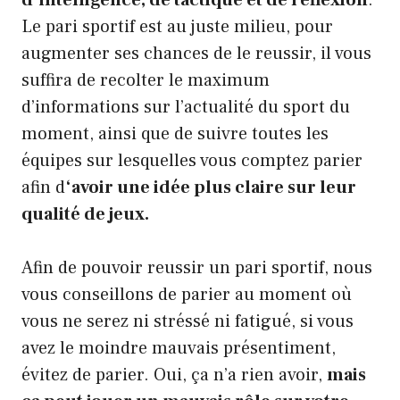
d’intelligence, de tactique et de reflexion
.
Le pari sportif est au juste milieu, pour
augmenter ses chances de le reussir, il vous
suffira de recolter le maximum
d’informations sur l’actualité du sport du
moment, ainsi que de suivre toutes les
équipes sur lesquelles vous comptez parier
afin d
‘avoir une idée plus claire sur leur
qualité de jeux.
Afin de pouvoir reussir un pari sportif, nous
vous conseillons de parier au moment où
vous ne serez ni stréssé ni fatigué, si vous
avez le moindre mauvais présentiment,
évitez de parier. Oui, ça n’a rien avoir,
mais