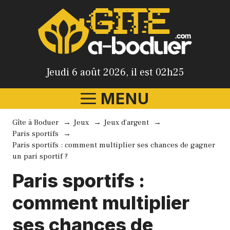
Aller
au
contenu
Jeudi 6 août 2026, il est 02h25
MENU
Gîte à Boduer
Jeux
Jeux d’argent
Paris sportifs
Paris sportifs : comment multiplier ses chances de gagner
un pari sportif ?
Paris sportifs :
comment multiplier
ses chances de