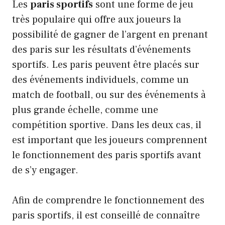
Les
paris sportifs
sont une forme de jeu
très populaire qui offre aux joueurs la
possibilité de gagner de l’argent en prenant
des paris sur les résultats d’événements
sportifs. Les paris peuvent être placés sur
des événements individuels, comme un
match de football, ou sur des événements à
plus grande échelle, comme une
compétition sportive. Dans les deux cas, il
est important que les joueurs comprennent
le fonctionnement des paris sportifs avant
de s’y engager.
Afin de comprendre le fonctionnement des
paris sportifs, il est conseillé de connaître