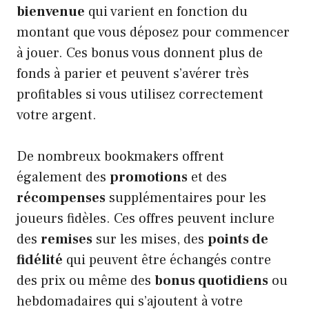
bienvenue
qui varient en fonction du
montant que vous déposez pour commencer
à jouer. Ces bonus vous donnent plus de
fonds à parier et peuvent s’avérer très
profitables si vous utilisez correctement
votre argent.
De nombreux bookmakers offrent
également des
promotions
et des
récompenses
supplémentaires pour les
joueurs fidèles. Ces offres peuvent inclure
des
remises
sur les mises, des
points de
fidélité
qui peuvent être échangés contre
des prix ou même des
bonus quotidiens
ou
hebdomadaires qui s’ajoutent à votre