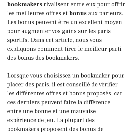
bookmakers
rivalisent entre eux pour offrir
les meilleures offres et
bonus
aux parieurs.
Les bonus peuvent être un excellent moyen
pour augmenter vos gains sur les paris
sportifs. Dans cet article, nous vous
expliquons comment tirer le meilleur parti
des bonus des bookmakers.
Lorsque vous choisissez un bookmaker pour
placer des paris, il est conseillé de vérifier
les différentes offres et bonus proposés, car
ces derniers peuvent faire la différence
entre une bonne et une mauvaise
expérience de jeu. La plupart des
bookmakers proposent des bonus de