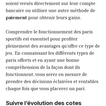
soient versés directement sur leur compte
bancaire ou utiliser une autre méthode de
paiement
pour obtenir leurs gains.
Comprendre le fonctionnement des paris
sportifs est essentiel pour profiter
pleinement des avantages qu’offre ce type de
jeu. En connaissant les différents types de
paris offerts et en ayant une bonne
compréhension de la façon dont ils
fonctionnent, vous serez en mesure de
prendre des décisions éclairées et rentables
chaque fois que vous placerez un pari.
Suivre l’évolution des cotes