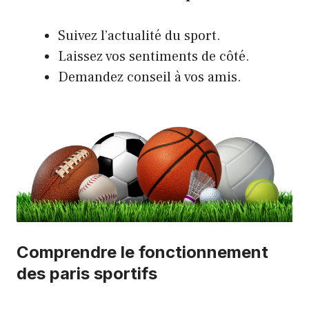
Suivez l’actualité du sport.
Laissez vos sentiments de côté.
Demandez conseil à vos amis.
Comprendre le fonctionnement
des paris sportifs