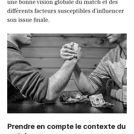
une bonne vision globale du match et des
différents facteurs susceptibles d’influencer
son issue finale.
Prendre en compte le contexte du