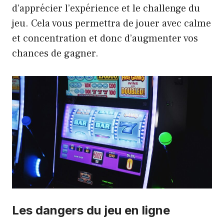
d’apprécier l’expérience et le challenge du
jeu. Cela vous permettra de jouer avec calme
et concentration et donc d’augmenter vos
chances de gagner.
Les dangers du jeu en ligne