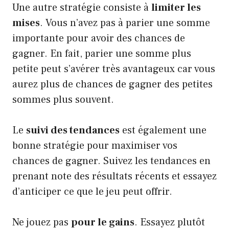
Une autre stratégie consiste à
limiter les
mises
. Vous n’avez pas à parier une somme
importante pour avoir des chances de
gagner. En fait, parier une somme plus
petite peut s’avérer très avantageux car vous
aurez plus de chances de gagner des petites
sommes plus souvent.
Le
suivi des tendances
est également une
bonne stratégie pour maximiser vos
chances de gagner. Suivez les tendances en
prenant note des résultats récents et essayez
d’anticiper ce que le jeu peut offrir.
Ne jouez pas
pour le gains
. Essayez plutôt