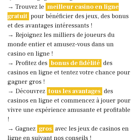
→ Trouvez le
meilleur casino en ligne
gratuit
pour bénéficier des jeux, des bonus
et des avantages intéressants !
→
Rejoignez les milliers de joueurs du
monde entier et amusez-vous dans un
casino en ligne !
→ Profitez des
bonus de fidélité
des
casinos en ligne et tentez votre chance pour
gagner gros !
→ Découvrez
tous les avantages
des
casinos en ligne et commencez à jouer pour
vivre une expérience amusante et profitable
!
→ Gagnez
gros
avec les jeux de casinos en
ligne en suivant nos conseils !