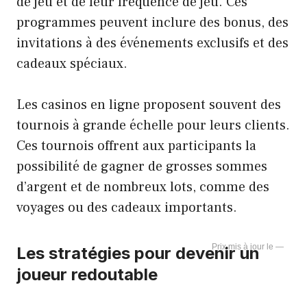
de jeu et de leur fréquence de jeu. Ces
programmes peuvent inclure des bonus, des
invitations à des événements exclusifs et des
cadeaux spéciaux.
Les casinos en ligne proposent souvent des
tournois à grande échelle pour leurs clients.
Ces tournois offrent aux participants la
possibilité de gagner de grosses sommes
d’argent et de nombreux lots, comme des
voyages ou des cadeaux importants.
—
Les stratégies pour devenir un
joueur redoutable