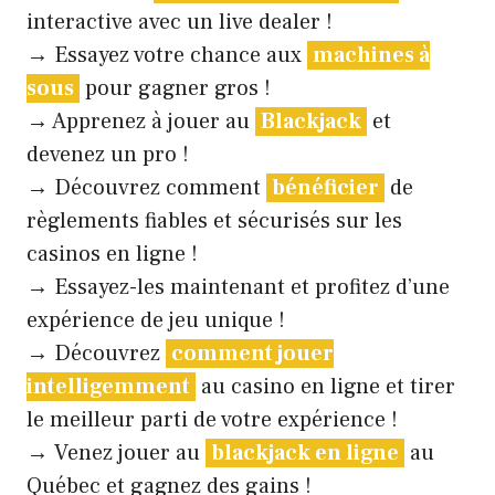
interactive avec un live dealer !
→ Essayez votre chance aux
machines à
sous
pour gagner gros !
→ Apprenez à jouer au
Blackjack
et
devenez un pro !
→ Découvrez comment
bénéficier
de
règlements fiables et sécurisés sur les
casinos en ligne !
→
Essayez-les maintenant et profitez d’une
expérience de jeu unique !
→ Découvrez
comment jouer
intelligemment
au casino en ligne et tirer
le meilleur parti de votre expérience !
→ Venez jouer au
blackjack en ligne
au
Québec et gagnez des gains !