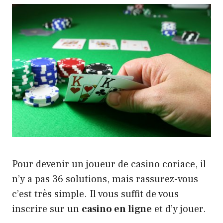
Pour devenir un joueur de casino coriace, il
n’y a pas 36 solutions, mais rassurez-vous
c’est très simple. Il vous suffit de vous
inscrire sur un
casino en ligne
et d’y jouer.