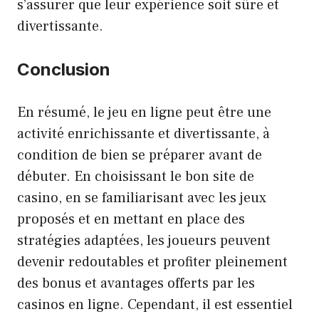
s’assurer que leur expérience soit sûre et
divertissante.
Conclusion
En résumé, le jeu en ligne peut être une
activité enrichissante et divertissante, à
condition de bien se préparer avant de
débuter. En choisissant le bon site de
casino, en se familiarisant avec les jeux
proposés et en mettant en place des
stratégies adaptées, les joueurs peuvent
devenir redoutables et profiter pleinement
des bonus et avantages offerts par les
casinos en ligne. Cependant, il est essentiel