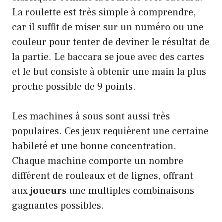
La roulette est très simple à comprendre,
car il suffit de miser sur un numéro ou une
couleur pour tenter de deviner le résultat de
la partie. Le baccara se joue avec des cartes
et le but consiste à obtenir une main la plus
proche possible de 9 points.
Les machines à sous sont aussi très
populaires. Ces jeux requièrent une certaine
habileté et une bonne concentration.
Chaque machine comporte un nombre
différent de rouleaux et de lignes, offrant
aux
joueurs
une multiples combinaisons
gagnantes possibles.