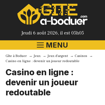
Aller
au
contenu
Jeudi 6 août 2026, il est 05h05
MENU
Gîte à Boduer
Jeux
Jeux d’argent
Casinos
Casino en ligne : devenir un joueur redoutable
Casino en ligne :
devenir un joueur
redoutable